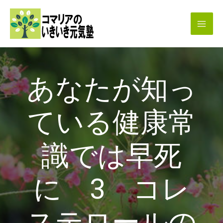
内
容
を
ス
キ
あなたが知っ
ッ
プ
ている健康常
識では早死
に 3 コレ
ステロールの