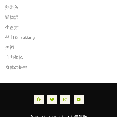
熱帯魚
猫物語
生き方
登山＆Trekking
美術
自力整体
身体の探検