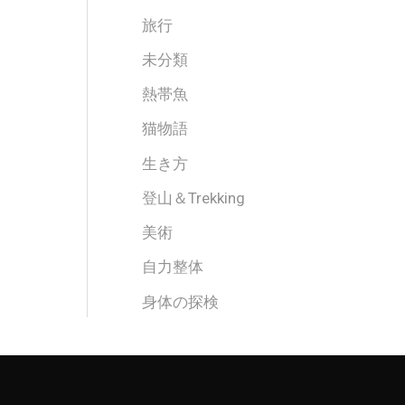
旅行
未分類
熱帯魚
猫物語
生き方
登山＆Trekking
美術
自力整体
身体の探検