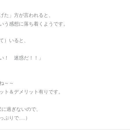
げた」方が言われると、
いう感想に落ち着くようです。
て）いると、
い！ 迷惑だ！！」
ね～～
ット＆デメリット有りです。
訳に過ぎないので、
っぷりで……）