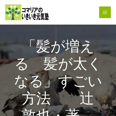
内
容
を
ス
キ
「髪が増え
ッ
プ
る 髪が太く
なる」すごい
方法 辻
敦也・著