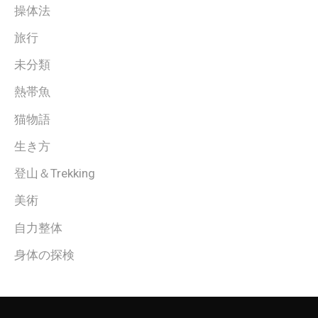
操体法
旅行
未分類
熱帯魚
猫物語
生き方
登山＆Trekking
美術
自力整体
身体の探検