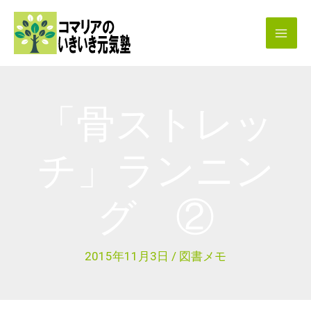
内
容
を
ス
キ
「骨ストレッ
ッ
プ
チ」ランニン
グ ②
2015年11月3日
/
図書メモ