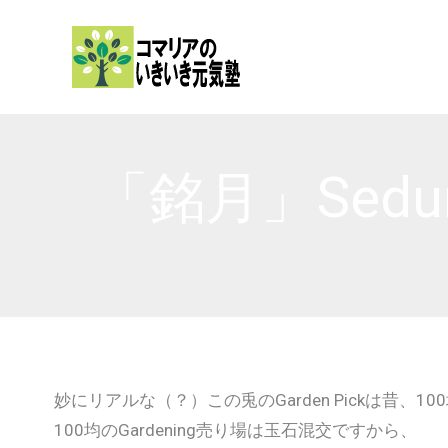
内
容
を
ス
キ
ッ
「銘月」Sedum 
プ
妙にリアルな（？）この兎のGarden Pickは昔、1
100均のGardening売り場は玉石混交ですから、