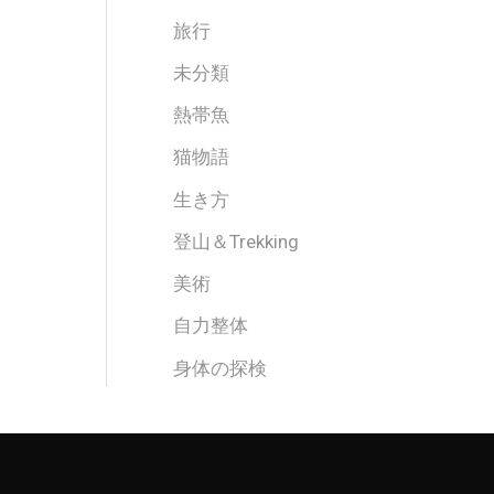
旅行
未分類
熱帯魚
猫物語
生き方
登山＆Trekking
美術
自力整体
身体の探検