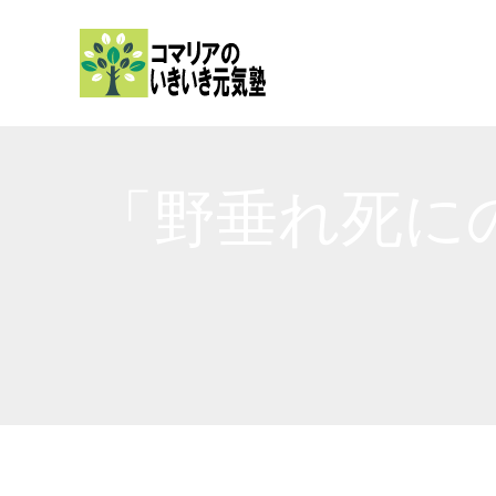
内
容
を
ス
キ
ッ
「野垂れ死に
プ