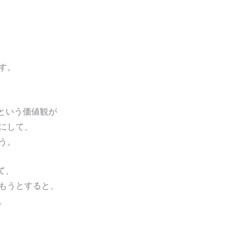
す。
」という価値観が
にして、
う。
て、
もうとすると、
。