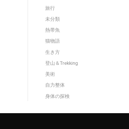
旅行
未分類
熱帯魚
猫物語
生き方
登山＆Trekking
美術
自力整体
身体の探検