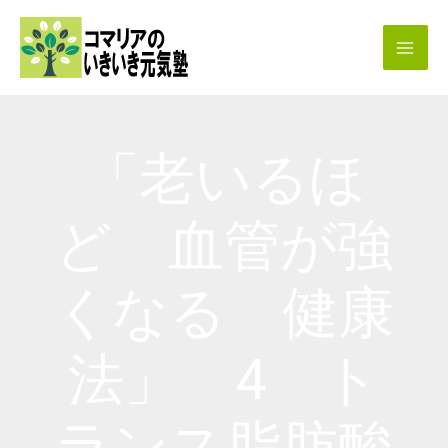
内
容
を
ス
キ
「老いるほ
ッ
プ
ど 血管が強
くなる 健康
法」 4 ト
ランス脂肪酸