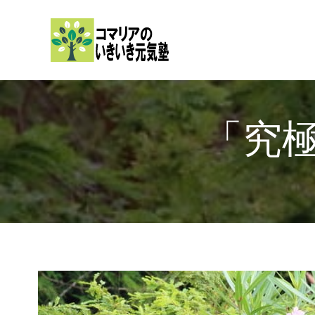
内
容
を
ス
キ
ッ
「究
プ