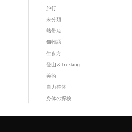
旅行
未分類
熱帯魚
猫物語
生き方
登山＆Trekking
美術
自力整体
身体の探検