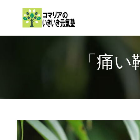
内
容
を
ス
キ
ッ
「痛い
プ