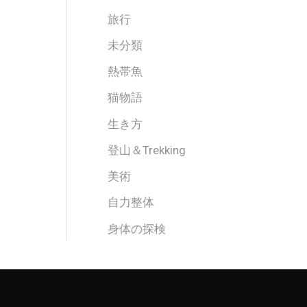
旅行
未分類
熱帯魚
猫物語
生き方
登山＆Trekking
美術
自力整体
身体の探検