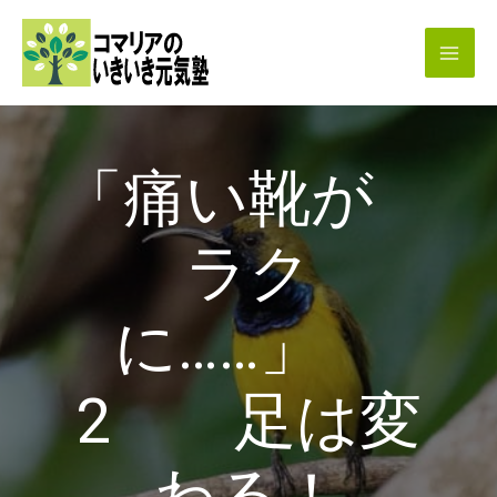
内
容
を
ス
キ
「痛い靴が
ッ
プ
ラク
に……」
2 足は変
わる！