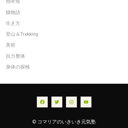
熱帯魚
猫物語
生き方
登山＆Trekking
美術
自力整体
身体の探検
© コマリアのいきいき元気塾