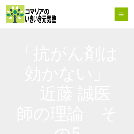
内
容
を
ス
キ
「抗がん剤は
ッ
プ
効かない」
近藤 誠医
師の理論 そ
の5