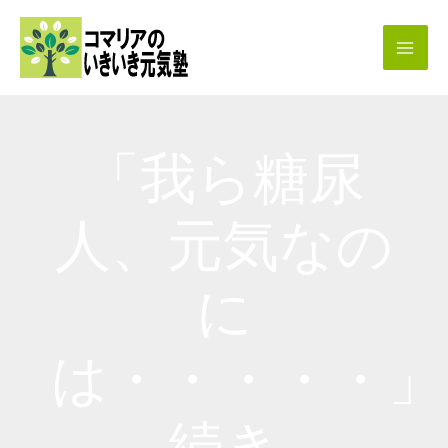
内
容
を
ス
キ
「我ら糖尿
ッ
プ
人、元気なの
に
は・・・・・
続き