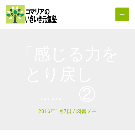
内
容
を
ス
キ
「感じる力を
ッ
プ
とり戻し
…… ②
2016年1月7日
/
図書メモ