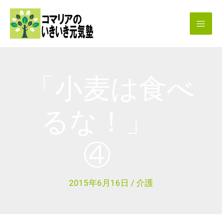
内
容
を
ス
キ
「小麦は食べ
ッ
プ
るな！」
④
2015年6月16日
/
介護