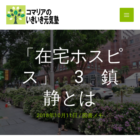
内
容
を
ス
キ
「在宅ホスピ
ッ
プ
ス」 3 鎮
静とは
2018年10月11日
/
図書メモ