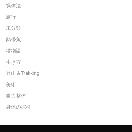
操体法
旅行
未分類
熱帯魚
猫物語
生き方
登山＆Trekking
美術
自力整体
身体の探検