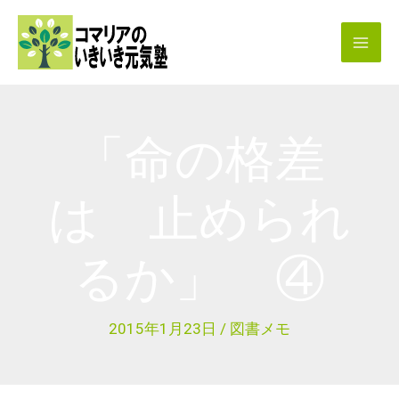
内
容
を
ス
キ
「命の格差
ッ
プ
は 止められ
るか」 ④
2015年1月23日
/
図書メモ