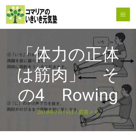
内
容
を
ス
キ
「体力の正体
ッ
プ
は筋肉」 そ
の4 Rowing
2018年7月19日
/
図書メモ