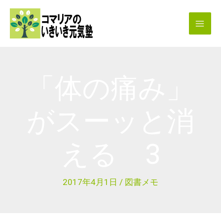
内
容
を
ス
キ
「体の痛み」
ッ
プ
がスーッと消
える 3
2017年4月1日
/
図書メモ