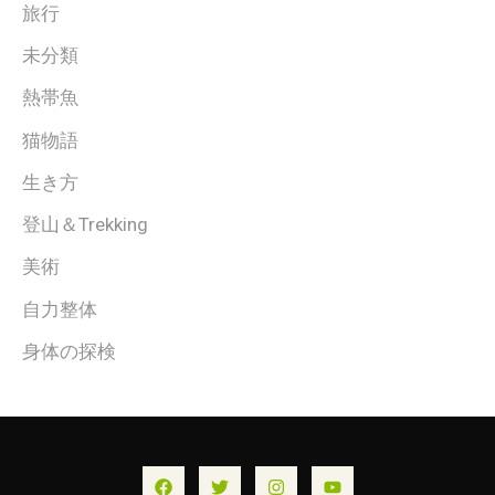
旅行
未分類
熱帯魚
猫物語
生き方
登山＆Trekking
美術
自力整体
身体の探検