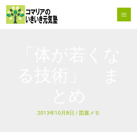
内
容
を
ス
キ
「体が若くな
ッ
プ
る技術」 ま
とめ
2013年10月8日
/
図書メモ