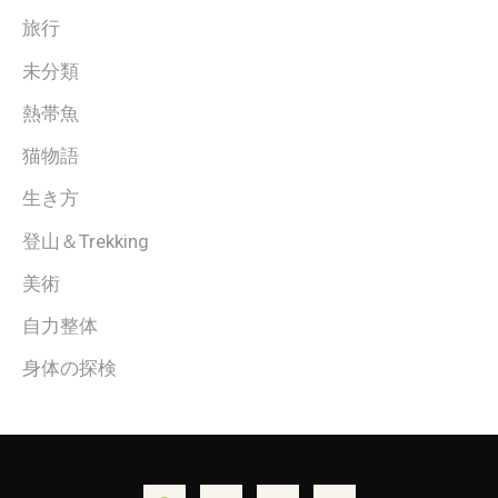
旅行
未分類
熱帯魚
猫物語
生き方
登山＆Trekking
美術
自力整体
身体の探検