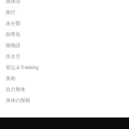
操体法
旅行
未分類
熱帯魚
猫物語
生き方
登山＆Trekking
美術
自力整体
身体の探検