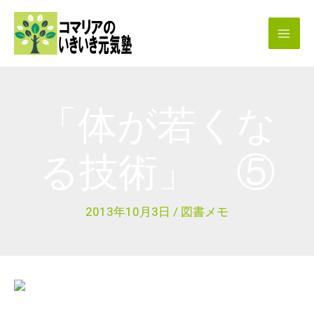
内
容
を
ス
キ
「体が若くな
ッ
プ
る技術」 ⑤
2013年10月3日
/
図書メモ