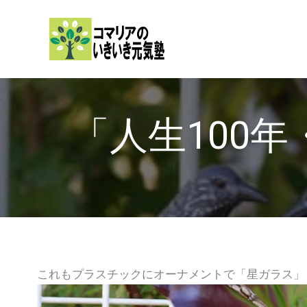
内
容
を
ス
キ
ッ
「人生100
プ
これもプラスチックにオーナメントで「星ガラス」