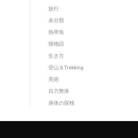
旅行
未分類
熱帯魚
猫物語
生き方
登山＆Trekking
美術
自力整体
身体の探検