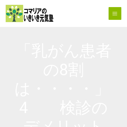
内
容
を
ス
キ
「乳がん患者
ッ
プ
の8割
は・・・・」
4 検診の
デメリット