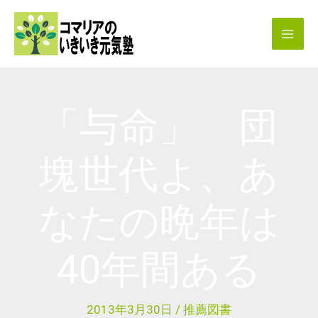
内
容
を
ス
キ
「与命」 団
ッ
プ
塊世代よ、あ
なたの晩年は
40年間ある
2013年3月30日
/
推薦図書