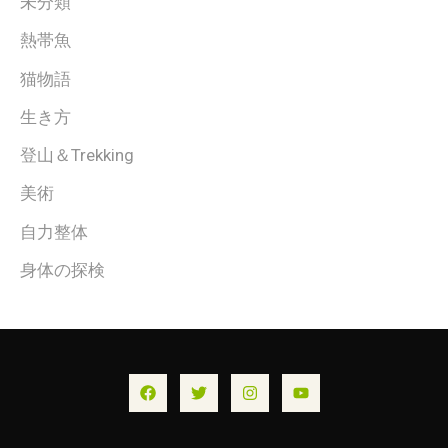
未分類
熱帯魚
猫物語
生き方
登山＆Trekking
美術
自力整体
身体の探検