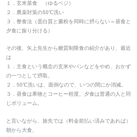
１．玄米菜食 （ゆるベジ）
２．農薬対策の50℃洗い
３．整食法（蛋白質と澱粉を同時に摂らない＝昼食と
夕食に振り分ける）
その後、矢上先生から糖質制限食の紹介があり、最近
は
１．主食という概念の玄米やパンなどをやめ、おかず
の一つとして摂取。
２．50℃洗いは、面倒なので、いつの間にか消滅。
３．昼食は果物とコーヒー程度。夕食は普通の人と同
じボリューム。
と言いながら、旅先では（料金前払い済みであれば）
朝から大食。