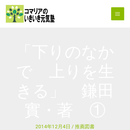
内
容
を
ス
キ
「下りのなか
ッ
プ
で 上りを生
きる」 鎌田
實・著 ①
2014年12月4日
/
推薦図書