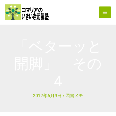
内
容
を
ス
キ
「ベターッと
ッ
プ
開脚」 その
4
2017年6月9日
/
図書メモ