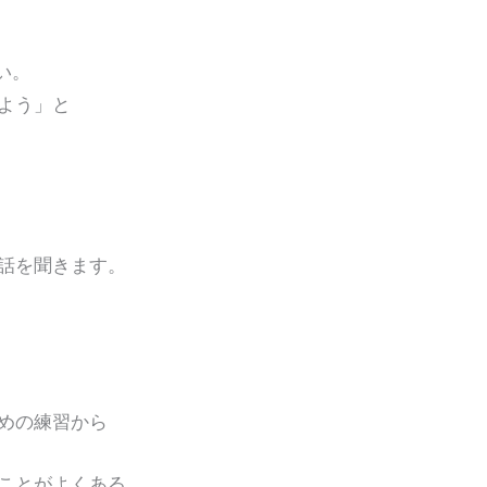
い。
よう」と
を聞きます。
の練習から
とがよくある。