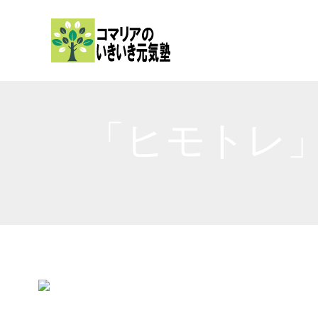
内
容
を
ス
キ
ッ
「ヒモトレ
プ