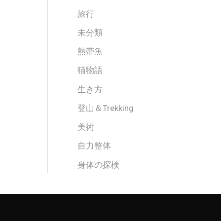
旅行
未分類
熱帯魚
猫物語
生き方
登山＆Trekking
美術
自力整体
身体の探検