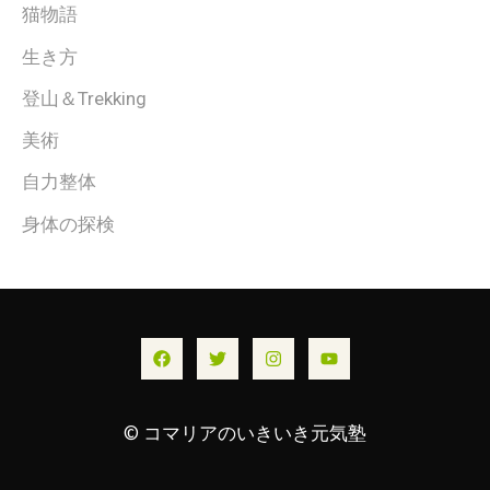
猫物語
生き方
登山＆Trekking
美術
自力整体
身体の探検
© コマリアのいきいき元気塾