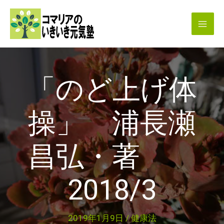
内
容
を
ス
キ
「のど上げ体
ッ
プ
操」 浦長瀬
昌弘・著
2018/3
2019年1月9日
/
健康法