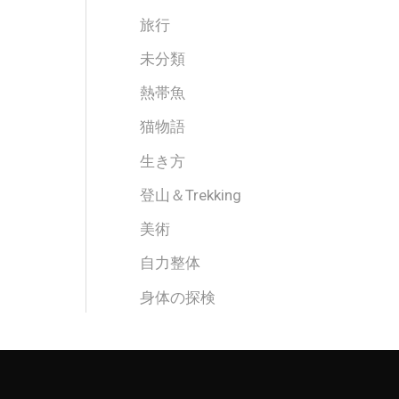
旅行
未分類
熱帯魚
猫物語
生き方
登山＆Trekking
美術
自力整体
身体の探検