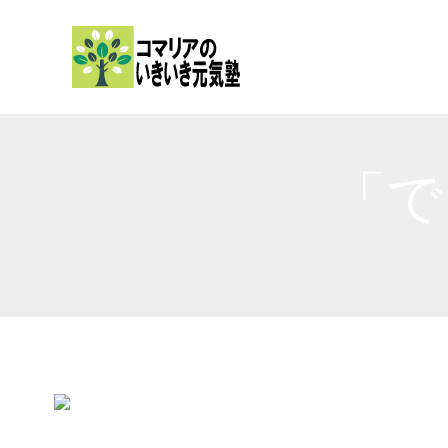
内
容
を
ス
キ
ッ
「で
プ