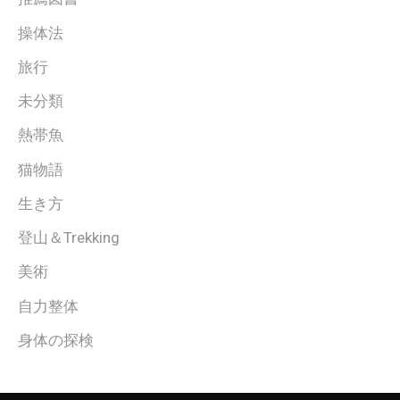
操体法
旅行
未分類
熱帯魚
猫物語
生き方
登山＆Trekking
美術
自力整体
身体の探検