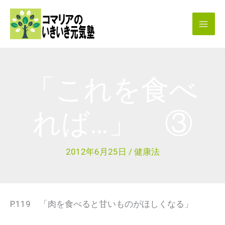
内
容
を
ス
キ
「これを食べ
ッ
プ
れば…」 ③
2012年6月25日
/
健康法
P.119 「肉を食べると甘いものがほしくなる」