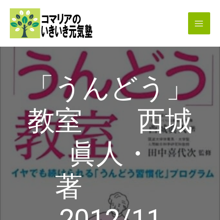
内
容
を
ス
キ
「うんどう」
ッ
プ
教室 西城
眞人・
著
2012/11