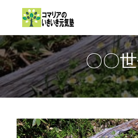
内
容
を
ス
キ
ッ
〇〇世
プ