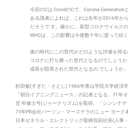
今回のCは CovidのCで、Corona Generati
ある識者によれば、これは生年が2016年から2
だそうで す。確かに、新型コロナウイルスの
WHOは、この影響は今後数十年に渡って続く
後の時代にこの世代がどのような評価を得るの
コロナに打ち勝った世代となるのでしょうか。
成長が阻害された世代となるの でしょうか。
杉田敏(すぎた・さとし) 1966年青山学院大学経済
「朝日イブニングニュース」の記者となる。71年
翌 年修士号(ジャーナリズム)を取得。「シンシナ
73年PR会社バーソン・マーステラのニュー ヨーク
日本ゼネラル・エレクトリック取締役副社長(人事・