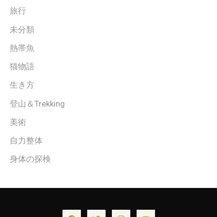
旅行
未分類
熱帯魚
猫物語
生き方
登山＆Trekking
美術
自力整体
身体の探検