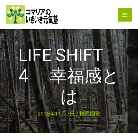
内
容
を
ス
キ
LIFE SHIFT
ッ
プ
4 幸福感と
は
2018年11月7日
/
推薦図書