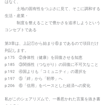
はなく、
土地の固有性をつぶさに見て、そこに調和する
生活・産業・
制度を整えることで豊かさを追求しようという
コンセプトである
第3章は、上記①から始まり⑥まであるので項目だけ
列記します。
p.175 ②身体性（健康）を回復させる知恵
p.185 ③関係性（つながり）の回復に不可欠なこと
p.192 ④国よりも「コミュニティ」の選択を
p.197 ⑤「絆」から「靭帯」へ
p.206 ⑥「信用」をベースとした経済への変化
私がこのシェアリズムで、一番惹かれた言葉を抜き書