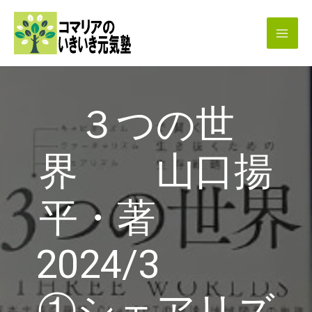
内
容
を
ス
キ
３つの世
ッ
プ
界 山口揚
平・著
2024/3
①シェアリズ