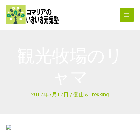
内
容
を
ス
キ
観光牧場のリ
ッ
プ
ャマ
2017年7月17日
/
登山＆Trekking