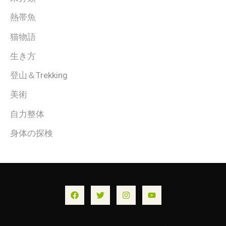
熱帯魚
猫物語
生き方
登山＆Trekking
美術
自力整体
身体の探検