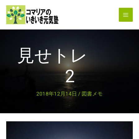
内
容
を
ス
キ
見せトレ
ッ
プ
2
2018年12月14日
/
図書メモ