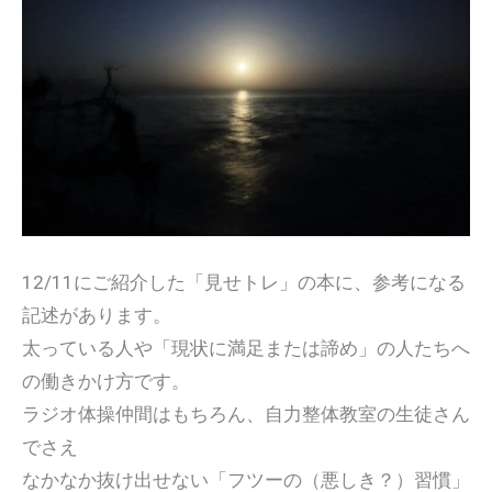
12/11にご紹介した「見せトレ」の本に、参考になる
記述があります。
太っている人や「現状に満足または諦め」の人たちへ
の働きかけ方です。
ラジオ体操仲間はもちろん、自力整体教室の生徒さん
でさえ
なかなか抜け出せない「フツーの（悪しき？）習慣」