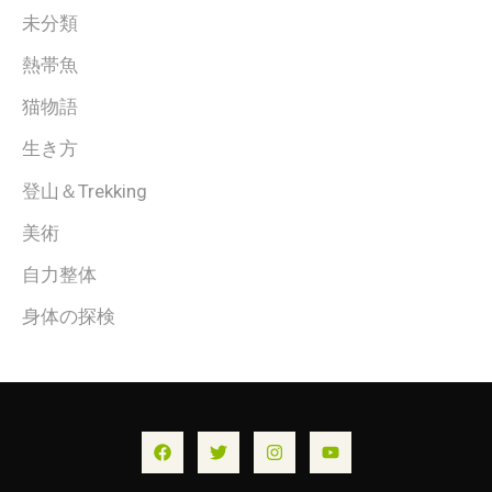
未分類
熱帯魚
猫物語
生き方
登山＆Trekking
美術
自力整体
身体の探検