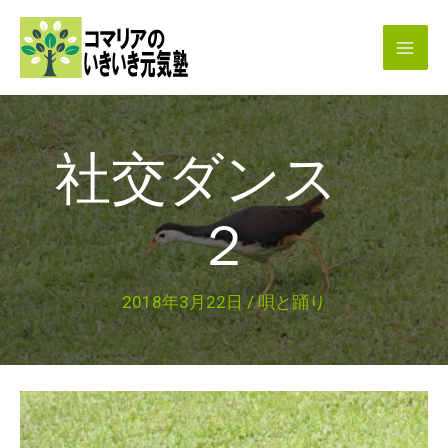
内
容
を
ス
キ
社交ダンス
ッ
プ
２
2018年3月22日
/
唄と踊り