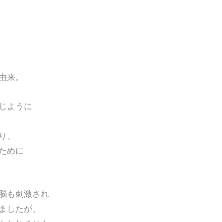
由来。
じように
り、
ために
脳も刺激され
ましたが、