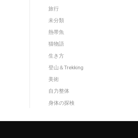
旅行
未分類
熱帯魚
猫物語
生き方
登山＆Trekking
美術
自力整体
身体の探検