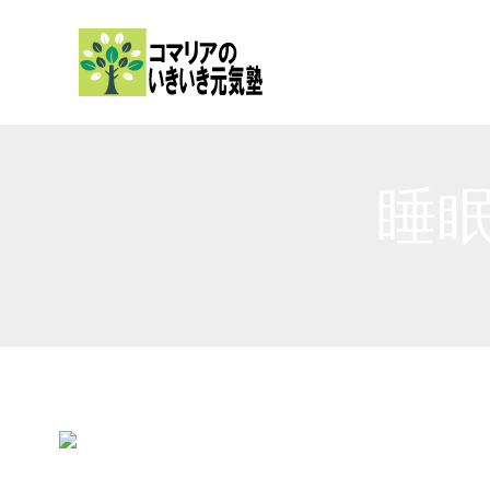
内
容
を
ス
キ
ッ
睡眠
プ