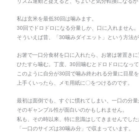
リズム運動と捉えると、ちょいと気分転換になるか
私は玄米を最低30回は噛みます。
30回でドロドロになる分量しか、口に入れません。
そういえば昔、「30噛みダイエット」という方法
お箸で一口分食材を口に入れたら、お箸は箸置きに
ひたすら噛む。丁度、30回噛むとドロドロになっ
このように自分が30回で噛み終われる分量に目星
上手くいったら、メモ用紙に〇をつけるのです。
最初は面倒でも、すぐに慣れてしまい、一口の分量
そのギャンブル性が面白いのかもしれません。
私も、その時以来、特に意識はしてきませんでした
「一口のサイズは30噛み分」で収まっています。