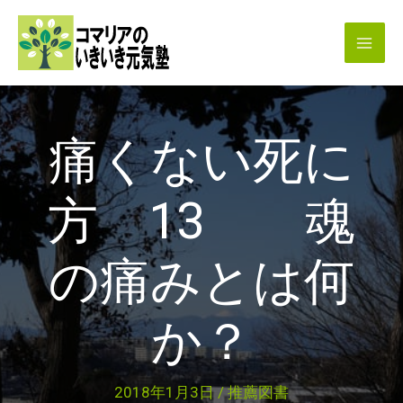
内
容
を
ス
キ
痛くない死に
ッ
プ
方 13 魂
の痛みとは何
か？
2018年1月3日
/
推薦図書