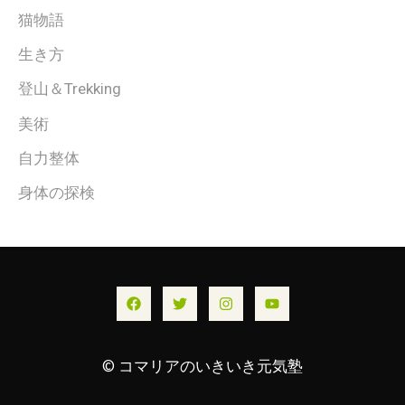
猫物語
生き方
登山＆Trekking
美術
自力整体
身体の探検
© コマリアのいきいき元気塾