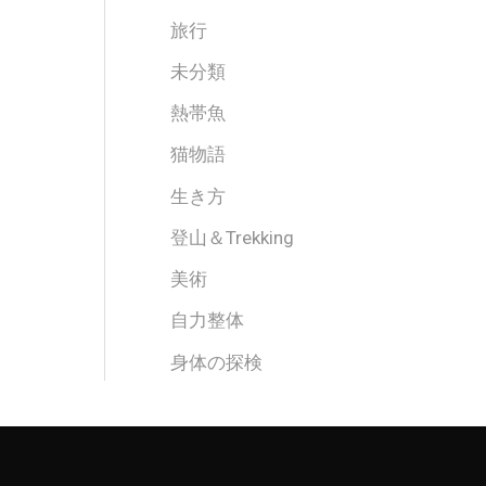
旅行
未分類
熱帯魚
猫物語
生き方
登山＆Trekking
美術
自力整体
身体の探検