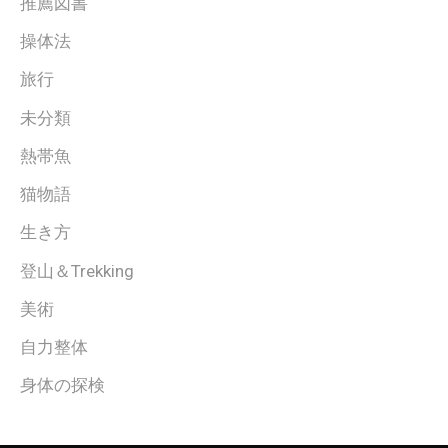
推薦図書
操体法
旅行
未分類
熱帯魚
猫物語
生き方
登山＆Trekking
美術
自力整体
身体の探検