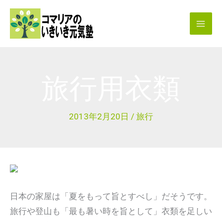
内
容
を
ス
キ
旅行用衣類
ッ
プ
2013年2月20日
/
旅行
日本の家屋は「夏をもって旨とすべし」だそうです。
旅行や登山も「最も暑い時を旨として」衣類を足しい