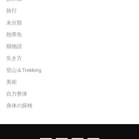
旅行
未分類
熱帯魚
猫物語
生き方
登山＆Trekking
美術
自力整体
身体の探検