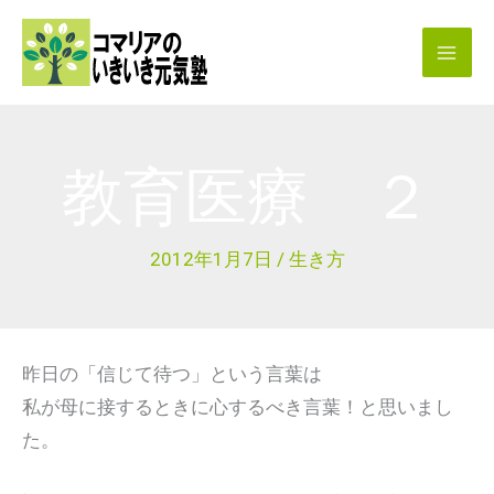
内
容
を
ス
キ
教育医療 ２
ッ
プ
2012年1月7日
/
生き方
昨日の「信じて待つ」という言葉は
私が母に接するときに心するべき言葉！と思いまし
た。