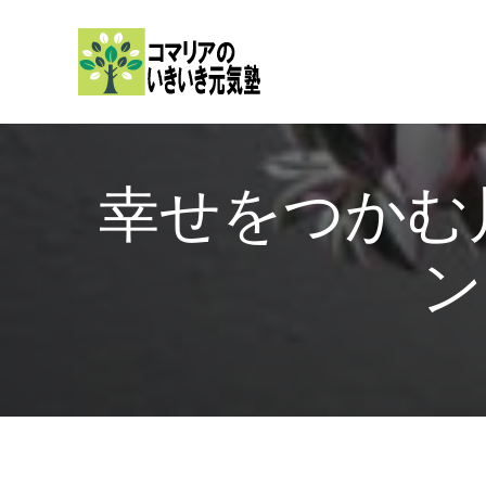
内
容
を
ス
キ
ッ
幸せをつか
プ
ン