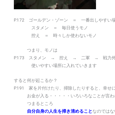
P.172 ゴールデン・ゾーン ＝ 一番出しやすい
スタメン ＝ 毎日使うモノ
控え ＝ 時々しか使わないモノ
つまり、モノは
P.173 スタメン → 控え → 二軍 → 戦力
使いやすい場所に入れていきます
すると何が起こるか？
P.191 家を片付けたり、掃除したりすると、幸せ
お金が入る・・・・・いろいろなことが言わ
つまるところ
自分自身の人生を掃き清めること
なのではな