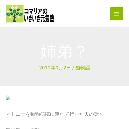
内
容
を
ス
キ
姉弟？
ッ
プ
2011年9月2日
/
猫物語
＜トニーを動物病院に連れて行った夫の話＞