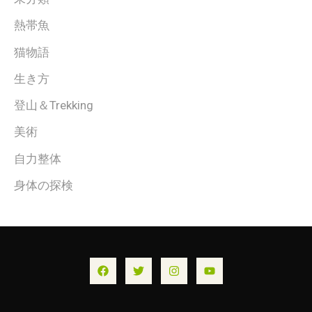
熱帯魚
猫物語
生き方
登山＆Trekking
美術
自力整体
身体の探検