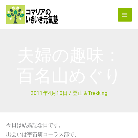
内
容
を
ス
キ
夫婦の趣味：
ッ
プ
百名山めぐり
2011年4月10日
/
登山＆Trekking
今日は結婚記念日です。
出会いは宇宙研コーラス部で、