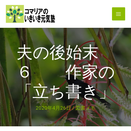
内
容
を
ス
キ
夫の後始末
ッ
プ
６ 作家の
「立ち書き」
2020年4月26日
/
図書メモ