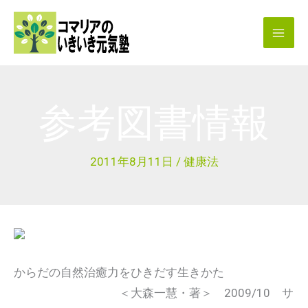
内
容
を
ス
キ
参考図書情報
ッ
プ
2011年8月11日
/
健康法
からだの自然治癒力をひきだす生きかた
＜大森一慧・著＞ 2009/10 サ