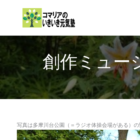
内
容
を
ス
キ
ッ
創作ミュー
プ
写真は多摩川台公園（＝ラジオ体操会場がある）の