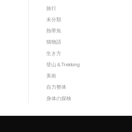
旅行
未分類
熱帯魚
猫物語
生き方
登山＆Trekking
美術
自力整体
身体の探検