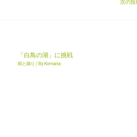
次の投
「白鳥の湖」に挑戦
唄と踊り
/ By
Komaria