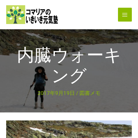
内
容
を
ス
キ
内臓ウォーキ
ッ
プ
ング
2017年9月19日
/
図書メモ