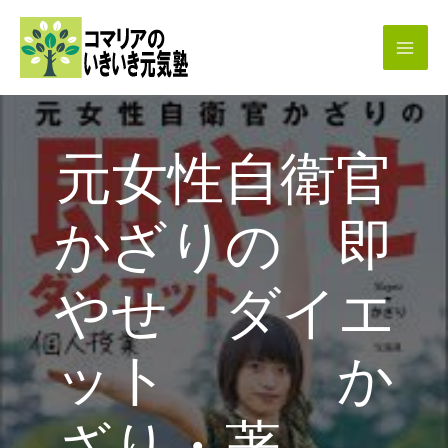
内
容
を
ス
キ
元女性自衛官
ッ
プ
かざりの 即
やせ ダイエ
ット か
ざり・著